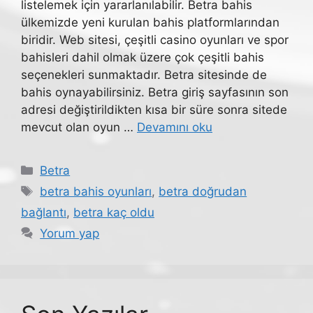
listelemek için yararlanılabilir. Betra bahis
ülkemizde yeni kurulan bahis platformlarından
biridir. Web sitesi, çeşitli casino oyunları ve spor
bahisleri dahil olmak üzere çok çeşitli bahis
seçenekleri sunmaktadır. Betra sitesinde de
bahis oynayabilirsiniz. Betra giriş sayfasının son
adresi değiştirildikten kısa bir süre sonra sitede
mevcut olan oyun …
Devamını oku
Kategoriler
Betra
Etiketler
betra bahis oyunları
,
betra doğrudan
bağlantı
,
betra kaç oldu
Yorum yap