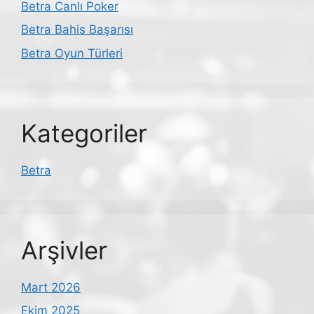
Betra Canlı Poker
Betra Bahis Başarısı
Betra Oyun Türleri
Kategoriler
Betra
Arşivler
Mart 2026
Ekim 2025