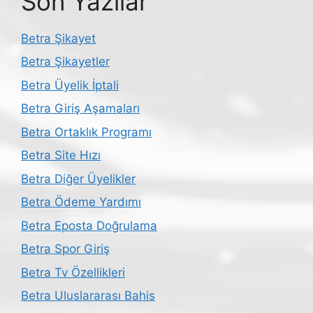
Son Yazılar
Betra Şikayet
Betra Şikayetler
Betra Üyelik İptali
Betra Giriş Aşamaları
Betra Ortaklık Programı
Betra Site Hızı
Betra Diğer Üyelikler
Betra Ödeme Yardımı
Betra Eposta Doğrulama
Betra Spor Giriş
Betra Tv Özellikleri
Betra Uluslararası Bahis