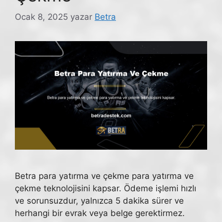
Ocak 8, 2025
yazar
Betra
Betra para yatırma ve çekme para yatırma ve
çekme teknolojisini kapsar. Ödeme işlemi hızlı
ve sorunsuzdur, yalnızca 5 dakika sürer ve
herhangi bir evrak veya belge gerektirmez.