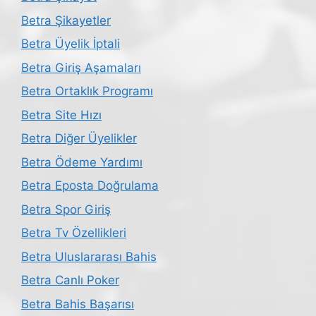
Betra Şikayetler
Betra Üyelik İptali
Betra Giriş Aşamaları
Betra Ortaklık Programı
Betra Site Hızı
Betra Diğer Üyelikler
Betra Ödeme Yardımı
Betra Eposta Doğrulama
Betra Spor Giriş
Betra Tv Özellikleri
Betra Uluslararası Bahis
Betra Canlı Poker
Betra Bahis Başarısı