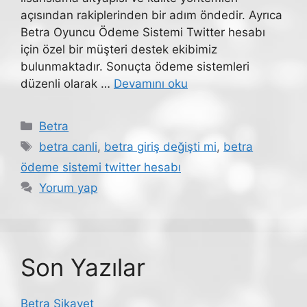
açısından rakiplerinden bir adım öndedir. Ayrıca
Betra Oyuncu Ödeme Sistemi Twitter hesabı
için özel bir müşteri destek ekibimiz
bulunmaktadır. Sonuçta ödeme sistemleri
düzenli olarak …
Devamını oku
Kategoriler
Betra
Etiketler
betra canli
,
betra giriş değişti mi
,
betra
ödeme sistemi twitter hesabı
Yorum yap
Son Yazılar
Betra Şikayet