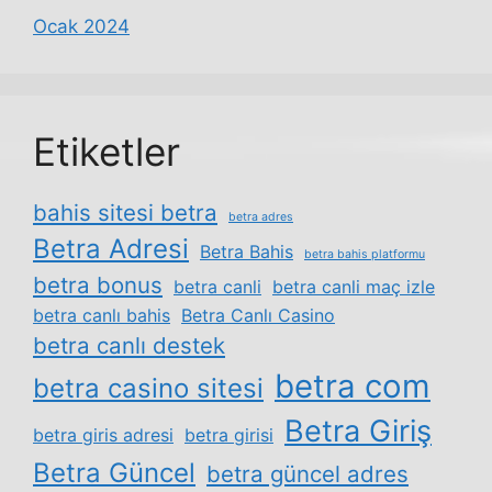
Ocak 2024
Etiketler
bahis sitesi betra
betra adres
Betra Adresi
Betra Bahis
betra bahis platformu
betra bonus
betra canli
betra canli maç izle
betra canlı bahis
Betra Canlı Casino
betra canlı destek
betra com
betra casino sitesi
Betra Giriş
betra giris adresi
betra girisi
Betra Güncel
betra güncel adres