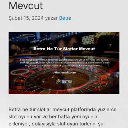
Mevcut
Şubat 15, 2024
yazar
Betra
Betra ne tür slotlar mevcut platformda yüzlerce
slot oyunu var ve her hafta yeni oyunlar
ekleniyor, dolayısıyla slot oyun türlerini şu