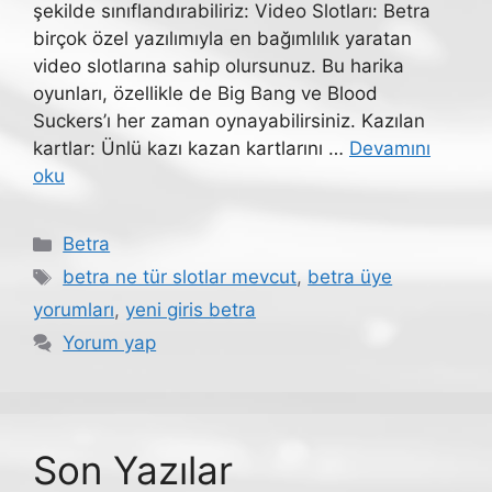
şekilde sınıflandırabiliriz: Video Slotları: Betra
birçok özel yazılımıyla en bağımlılık yaratan
video slotlarına sahip olursunuz. Bu harika
oyunları, özellikle de Big Bang ve Blood
Suckers’ı her zaman oynayabilirsiniz. Kazılan
kartlar: Ünlü kazı kazan kartlarını …
Devamını
oku
Kategoriler
Betra
Etiketler
betra ne tür slotlar mevcut
,
betra üye
yorumları
,
yeni giris betra
Yorum yap
Son Yazılar