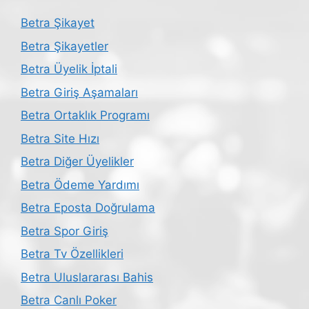
Betra Şikayet
Betra Şikayetler
Betra Üyelik İptali
Betra Giriş Aşamaları
Betra Ortaklık Programı
Betra Site Hızı
Betra Diğer Üyelikler
Betra Ödeme Yardımı
Betra Eposta Doğrulama
Betra Spor Giriş
Betra Tv Özellikleri
Betra Uluslararası Bahis
Betra Canlı Poker