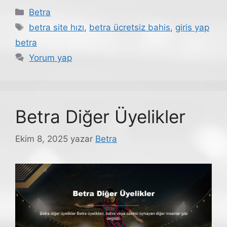
Kategoriler
Betra
Etiketler
betra site hızı
,
betra ücretsiz bahis
,
giris yap
betra
Yorum yap
Betra Diğer Üyelikler
Ekim 8, 2025
yazar
Betra