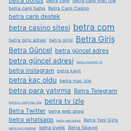
betra bonus
betra canli
betra canli maç izle
betra canlı bahis
Betra Canlı Casino
betra canlı destek
betra com
betra casino sitesi
Betra Giriş
betra giris adresi
betra girisi
Betra Güncel
betra güncel adres
betra güncel adresi
betra güvenilir mi
betra instagram
betra kayit
betra kaç oldu
betra maç izle
betra para yatırma
Betra Telegram
betra tv izle
betra tv canli maç izle
Betra Twitter
betra web sitesi
betra whatsapp
Betra Yeni Giriş
betra yeni adres
betra üyelik
Betra Şikayet
betra üye i̇şlemleri