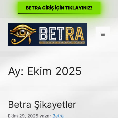
BETRA GİRİŞ İÇİN TIKLAYINIZ!
İçeriğe
atla
Menü
Ay:
Ekim 2025
Betra Şikayetler
Ekim 29, 2025
yazar
Betra