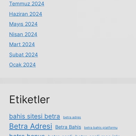
Temmuz 2024
Haziran 2024
Mayıs 2024
Nisan 2024
Mart 2024
Şubat 2024
Ocak 2024
Etiketler
bahis sitesi betra
betra adres
Betra Adresi
Betra Bahis
betra bahis platformu