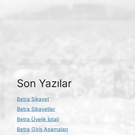
Son Yazılar
Betra Şikayet
Betra Şikayetler
Betra Üyelik İptali
Betra Giriş Aşamaları