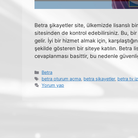
Betra şikayetler site, ülkemizde lisanslı bi
sitesinden de kontrol edebilirsiniz. Bu, b
gelir. İyi bir hizmet almak için, karşılaştığ
şekilde gösteren bir siteye katılın. Betra
cevaplanması basittir, bu nedenle güvenl
Kategoriler
Betra
Etiketler
betra oturum açma
,
betra şikayetler
,
betra tv iz
Yorum yap