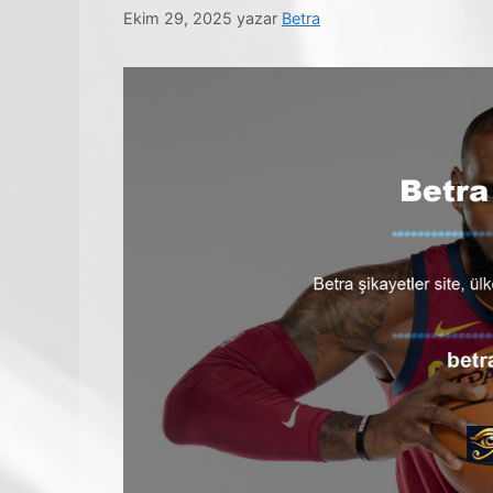
Ekim 29, 2025
yazar
Betra