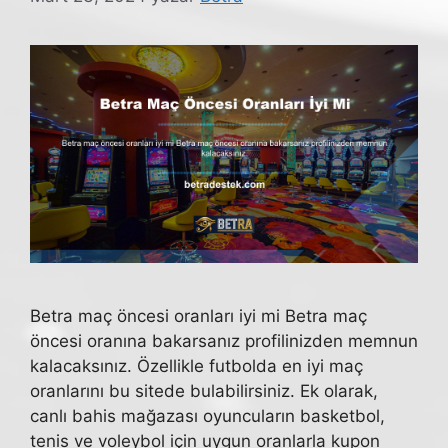
Betra maç öncesi oranları iyi mi Betra maç
öncesi oranına bakarsanız profilinizden memnun
kalacaksınız. Özellikle futbolda en iyi maç
oranlarını bu sitede bulabilirsiniz. Ek olarak,
canlı bahis mağazası oyuncuların basketbol, ​​
tenis ve voleybol için uygun oranlarla kupon