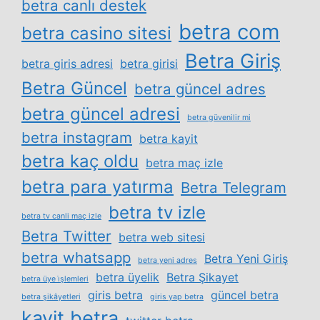
betra canlı destek
betra com
betra casino sitesi
Betra Giriş
betra giris adresi
betra girisi
Betra Güncel
betra güncel adres
betra güncel adresi
betra güvenilir mi
betra instagram
betra kayit
betra kaç oldu
betra maç izle
betra para yatırma
Betra Telegram
betra tv izle
betra tv canli maç izle
Betra Twitter
betra web sitesi
betra whatsapp
Betra Yeni Giriş
betra yeni adres
betra üyelik
Betra Şikayet
betra üye i̇şlemleri
giris betra
güncel betra
betra şikâyetleri
giris yap betra
kayit betra