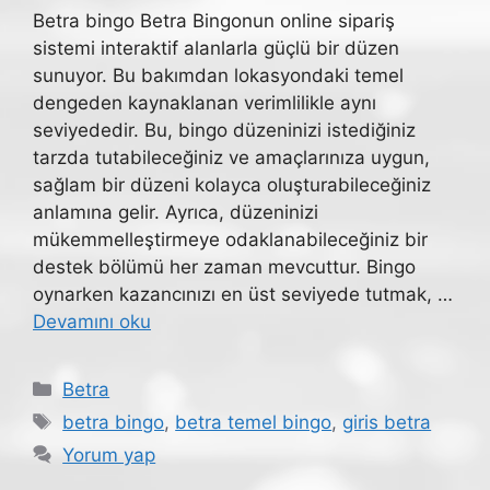
Betra bingo Betra Bingonun online sipariş
sistemi interaktif alanlarla güçlü bir düzen
sunuyor. Bu bakımdan lokasyondaki temel
dengeden kaynaklanan verimlilikle aynı
seviyededir. Bu, bingo düzeninizi istediğiniz
tarzda tutabileceğiniz ve amaçlarınıza uygun,
sağlam bir düzeni kolayca oluşturabileceğiniz
anlamına gelir. Ayrıca, düzeninizi
mükemmelleştirmeye odaklanabileceğiniz bir
destek bölümü her zaman mevcuttur. Bingo
oynarken kazancınızı en üst seviyede tutmak, …
Devamını oku
Kategoriler
Betra
Etiketler
betra bingo
,
betra temel bingo
,
giris betra
Yorum yap