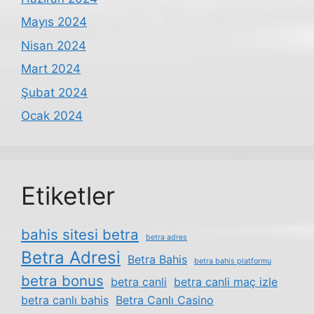
Mayıs 2024
Nisan 2024
Mart 2024
Şubat 2024
Ocak 2024
Etiketler
bahis sitesi betra
betra adres
Betra Adresi
Betra Bahis
betra bahis platformu
betra bonus
betra canli
betra canli maç izle
betra canlı bahis
Betra Canlı Casino