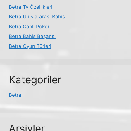
Betra Tv Özellikleri
Betra Uluslararası Bahis
Betra Canlı Poker
Betra Bahis Başarısı
Betra Oyun Türleri
Kategoriler
Betra
Arşivler