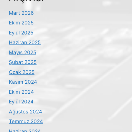
Mart 2026
Ekim 2025
Eylül 2025
Haziran 2025
Mayıs 2025
Şubat 2025
Ocak 2025
Kasım 2024
Ekim 2024
Eylül 2024
Ağustos 2024
Temmuz 2024
Haziran 2024