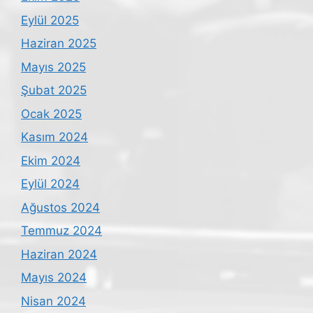
Eylül 2025
Haziran 2025
Mayıs 2025
Şubat 2025
Ocak 2025
Kasım 2024
Ekim 2024
Eylül 2024
Ağustos 2024
Temmuz 2024
Haziran 2024
Mayıs 2024
Nisan 2024