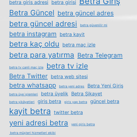
Betra Giriş
betra giris adresi
betra girisi
Betra Güncel
betra güncel adres
betra güncel adresi
betra güvenilir mi
betra instagram
betra kayit
betra kaç oldu
betra maç izle
betra para yatırma
Betra Telegram
betra tv izle
betra tv canli maç izle
Betra Twitter
betra web sitesi
betra whatsapp
Betra Yeni Giriş
betra yeni adres
betra üyelik
Betra Şikayet
betra üye i̇şlemleri
giris betra
güncel betra
betra şikâyetleri
giris yap betra
kayit betra
twitter betra
yeni adresi betra
yeni giris betra
betra müşteri hizmetleri ekibi