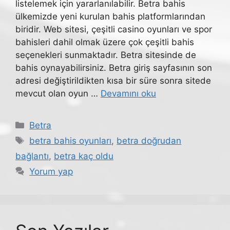
listelemek için yararlanılabilir. Betra bahis
ülkemizde yeni kurulan bahis platformlarından
biridir. Web sitesi, çeşitli casino oyunları ve spor
bahisleri dahil olmak üzere çok çeşitli bahis
seçenekleri sunmaktadır. Betra sitesinde de
bahis oynayabilirsiniz. Betra giriş sayfasının son
adresi değiştirildikten kısa bir süre sonra sitede
mevcut olan oyun …
Devamını oku
Kategoriler
Betra
Etiketler
betra bahis oyunları
,
betra doğrudan
bağlantı
,
betra kaç oldu
Yorum yap