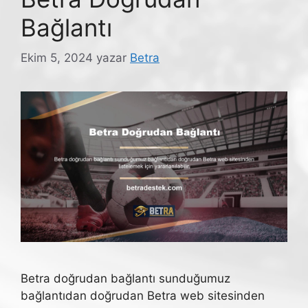
Bağlantı
Ekim 5, 2024
yazar
Betra
Betra doğrudan bağlantı sunduğumuz
bağlantıdan doğrudan Betra web sitesinden