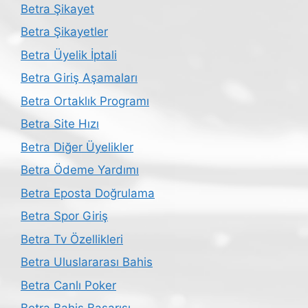
Betra Şikayet
Betra Şikayetler
Betra Üyelik İptali
Betra Giriş Aşamaları
Betra Ortaklık Programı
Betra Site Hızı
Betra Diğer Üyelikler
Betra Ödeme Yardımı
Betra Eposta Doğrulama
Betra Spor Giriş
Betra Tv Özellikleri
Betra Uluslararası Bahis
Betra Canlı Poker