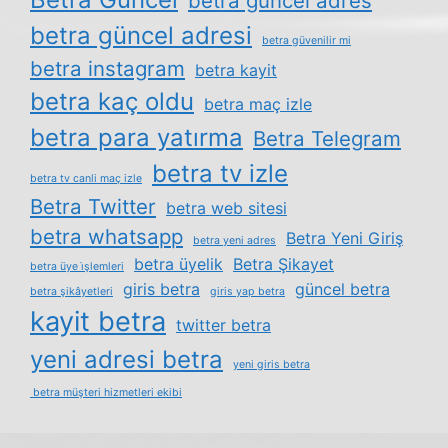
betra güncel adres
betra güncel adresi
betra güvenilir mi
betra instagram
betra kayit
betra kaç oldu
betra maç izle
betra para yatırma
Betra Telegram
betra tv izle
betra tv canli maç izle
Betra Twitter
betra web sitesi
betra whatsapp
Betra Yeni Giriş
betra yeni adres
betra üyelik
Betra Şikayet
betra üye i̇şlemleri
giris betra
güncel betra
betra şikâyetleri
giris yap betra
kayit betra
twitter betra
yeni adresi betra
yeni giris betra
betra müşteri hizmetleri ekibi