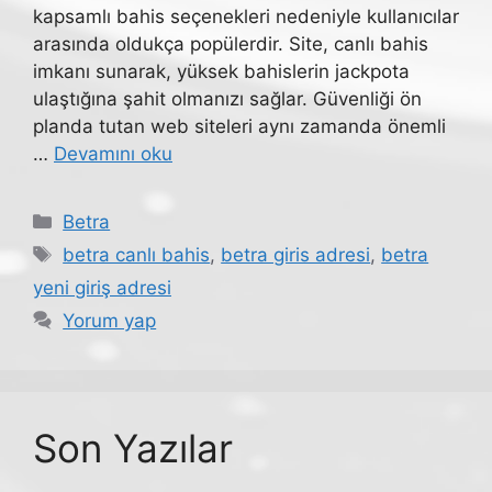
kapsamlı bahis seçenekleri nedeniyle kullanıcılar
arasında oldukça popülerdir. Site, canlı bahis
imkanı sunarak, yüksek bahislerin jackpota
ulaştığına şahit olmanızı sağlar. Güvenliği ön
planda tutan web siteleri aynı zamanda önemli
…
Devamını oku
Kategoriler
Betra
Etiketler
betra canlı bahis
,
betra giris adresi
,
betra
yeni giriş adresi
Yorum yap
Son Yazılar