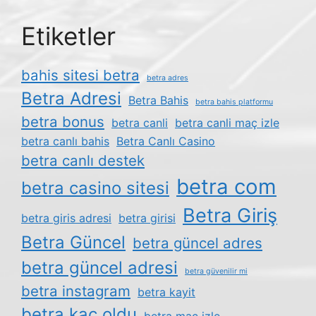
Etiketler
bahis sitesi betra
betra adres
Betra Adresi
Betra Bahis
betra bahis platformu
betra bonus
betra canli
betra canli maç izle
betra canlı bahis
Betra Canlı Casino
betra canlı destek
betra com
betra casino sitesi
Betra Giriş
betra giris adresi
betra girisi
Betra Güncel
betra güncel adres
betra güncel adresi
betra güvenilir mi
betra instagram
betra kayit
betra kaç oldu