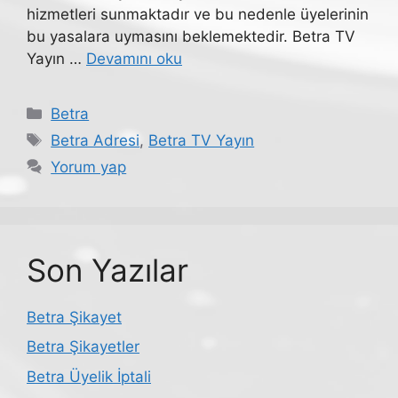
hizmetleri sunmaktadır ve bu nedenle üyelerinin
bu yasalara uymasını beklemektedir. Betra TV
Yayın …
Devamını oku
Kategoriler
Betra
Etiketler
Betra Adresi
,
Betra TV Yayın
Yorum yap
Son Yazılar
Betra Şikayet
Betra Şikayetler
Betra Üyelik İptali