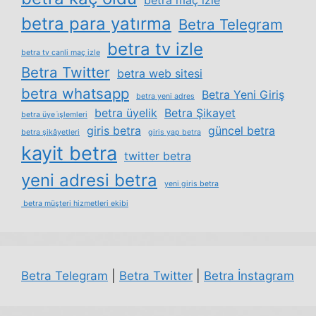
betra maç izle
betra para yatırma
Betra Telegram
betra tv izle
betra tv canli maç izle
Betra Twitter
betra web sitesi
betra whatsapp
Betra Yeni Giriş
betra yeni adres
betra üyelik
Betra Şikayet
betra üye i̇şlemleri
giris betra
güncel betra
betra şikâyetleri
giris yap betra
kayit betra
twitter betra
yeni adresi betra
yeni giris betra
betra müşteri hizmetleri ekibi
Betra Telegram
|
Betra Twitter
|
Betra İnstagram