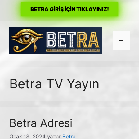
BETRA GİRİŞ İÇİN TIKLAYINIZ!
İçeriğe
atla
Menü
Betra TV Yayın
Betra Adresi
Ocak 13, 2024
yazar
Betra