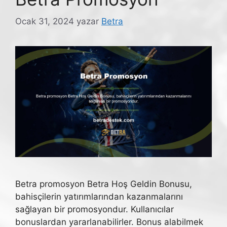
Ocak 31, 2024
yazar
Betra
Betra promosyon Betra Hoş Geldin Bonusu,
bahisçilerin yatırımlarından kazanmalarını
sağlayan bir promosyondur. Kullanıcılar
bonuslardan yararlanabilirler. Bonus alabilmek