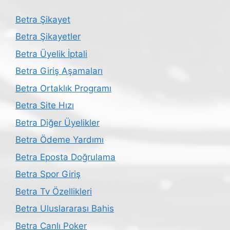
Betra Şikayet
Betra Şikayetler
Betra Üyelik İptali
Betra Giriş Aşamaları
Betra Ortaklık Programı
Betra Site Hızı
Betra Diğer Üyelikler
Betra Ödeme Yardımı
Betra Eposta Doğrulama
Betra Spor Giriş
Betra Tv Özellikleri
Betra Uluslararası Bahis
Betra Canlı Poker