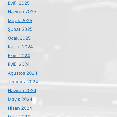
Eylül 2025
Haziran 2025
Mayıs 2025
Şubat 2025
Ocak 2025
Kasım 2024
Ekim 2024
Eylül 2024
Ağustos 2024
Temmuz 2024
Haziran 2024
Mayıs 2024
Nisan 2024
Mart 2024