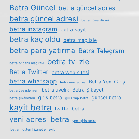
Betra Güncel
betra güncel adres
betra güncel adresi
betra güvenilir mi
betra instagram
betra kayit
betra kaç oldu
betra maç izle
betra para yatırma
Betra Telegram
betra tv izle
betra tv canli maç izle
Betra Twitter
betra web sitesi
betra whatsapp
Betra Yeni Giriş
betra yeni adres
betra üyelik
Betra Şikayet
betra üye i̇şlemleri
giris betra
güncel betra
betra şikâyetleri
giris yap betra
kayit betra
twitter betra
yeni adresi betra
yeni giris betra
betra müşteri hizmetleri ekibi