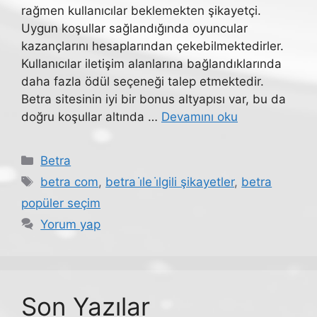
rağmen kullanıcılar beklemekten şikayetçi.
Uygun koşullar sağlandığında oyuncular
kazançlarını hesaplarından çekebilmektedirler.
Kullanıcılar iletişim alanlarına bağlandıklarında
daha fazla ödül seçeneği talep etmektedir.
Betra sitesinin iyi bir bonus altyapısı var, bu da
doğru koşullar altında …
Devamını oku
Kategoriler
Betra
Etiketler
betra com
,
betra i̇le i̇lgili şikayetler
,
betra
popüler seçim
Yorum yap
Son Yazılar