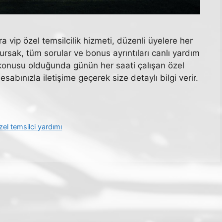
a vip özel temsilcilik hizmeti, düzenli üyelere her
rsak, tüm sorular ve bonus ayrıntıları canlı yardım
öz konusu olduğunda günün her saati çalışan özel
esabınızla iletişime geçerek size detaylı bilgi verir.
zel temsilci yardımı