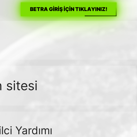
BETRA GİRİŞ İÇİN TIKLAYINIZ!
 sitesi
lci Yardımı