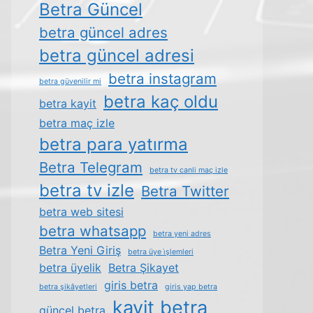
Betra Güncel
betra güncel adres
betra güncel adresi
betra instagram
betra güvenilir mi
betra kaç oldu
betra kayit
betra maç izle
betra para yatırma
Betra Telegram
betra tv canli maç izle
betra tv izle
Betra Twitter
betra web sitesi
betra whatsapp
betra yeni adres
Betra Yeni Giriş
betra üye i̇şlemleri
betra üyelik
Betra Şikayet
giris betra
betra şikâyetleri
giris yap betra
kayit betra
güncel betra