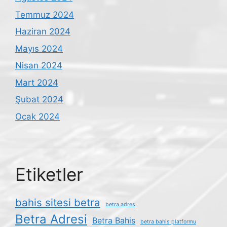
Temmuz 2024
Haziran 2024
Mayıs 2024
Nisan 2024
Mart 2024
Şubat 2024
Ocak 2024
Etiketler
bahis sitesi betra
betra adres
Betra Adresi
Betra Bahis
betra bahis platformu