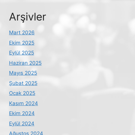
Arşivler
Mart 2026
Ekim 2025
Eylül 2025
Haziran 2025
Mayıs 2025
Şubat 2025
Ocak 2025
Kasım 2024
Ekim 2024
Eylül 2024
Ağustos 2024