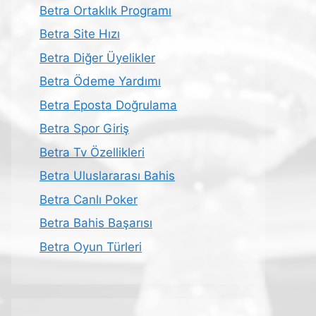
Betra Ortaklık Programı
Betra Site Hızı
Betra Diğer Üyelikler
Betra Ödeme Yardımı
Betra Eposta Doğrulama
Betra Spor Giriş
Betra Tv Özellikleri
Betra Uluslararası Bahis
Betra Canlı Poker
Betra Bahis Başarısı
Betra Oyun Türleri