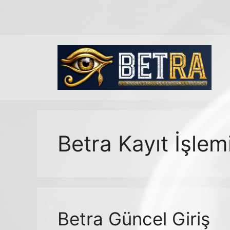
İçeriğe
atla
Betra Kayıt İşlem
Betra Güncel Giriş