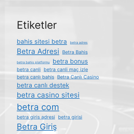
Etiketler
bahis sitesi betra
betra adres
Betra Adresi
Betra Bahis
betra bonus
betra bahis platformu
betra canli
betra canli maç izle
betra canlı bahis
Betra Canlı Casino
betra canlı destek
betra casino sitesi
betra com
betra giris adresi
betra girisi
Betra Giriş