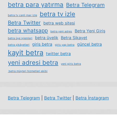
betra para yatırma
Betra Telegram
betra tv izle
betra tv canli maç izle
Betra Twitter
betra web sitesi
betra whatsapp
Betra Yeni Giriş
betra yeni adres
betra üyelik
Betra Şikayet
betra üye i̇şlemleri
giris betra
güncel betra
betra şikâyetleri
giris yap betra
kayit betra
twitter betra
yeni adresi betra
yeni giris betra
betra müşteri hizmetleri ekibi
Betra Telegram
|
Betra Twitter
|
Betra İnstagram