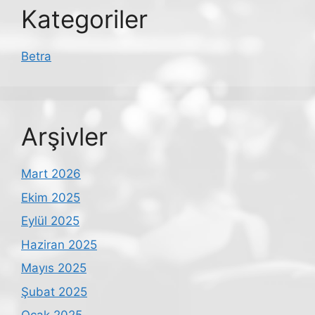
Kategoriler
Betra
Arşivler
Mart 2026
Ekim 2025
Eylül 2025
Haziran 2025
Mayıs 2025
Şubat 2025