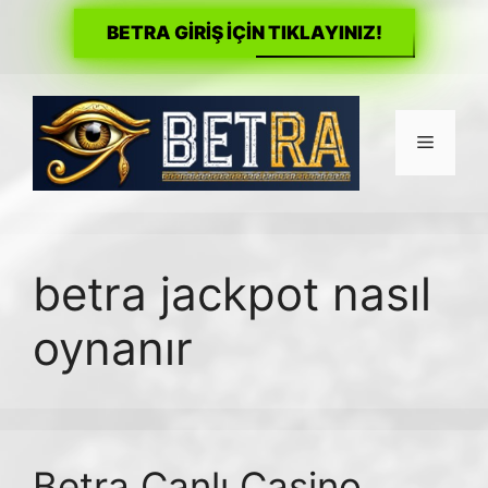
BETRA GİRİŞ İÇİN TIKLAYINIZ!
İçeriğe
atla
Menü
betra jackpot nasıl
oynanır
Betra Canlı Casino