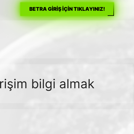
BETRA GİRİŞ İÇİN TIKLAYINIZ!
işim bilgi almak