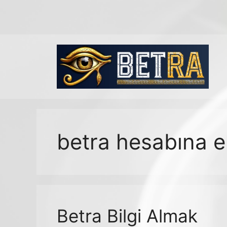
İçeriğe
atla
betra hesabına er
Betra Bilgi Almak