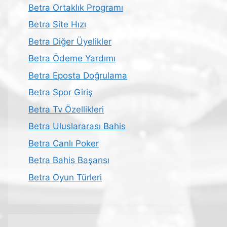
Betra Ortaklık Programı
Betra Site Hızı
Betra Diğer Üyelikler
Betra Ödeme Yardımı
Betra Eposta Doğrulama
Betra Spor Giriş
Betra Tv Özellikleri
Betra Uluslararası Bahis
Betra Canlı Poker
Betra Bahis Başarısı
Betra Oyun Türleri