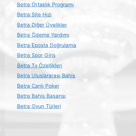
Betra Ortaklık Programı
Betra Site Hızı
Betra Diğer Üyelikler
Betra Ödeme Yardımı
Betra Eposta Doğrulama
Betra Spor Giriş
Betra Tv Özellikleri
Betra Uluslararası Bahis
Betra Canlı Poker
Betra Bahis Başarısı
Betra Oyun Türleri