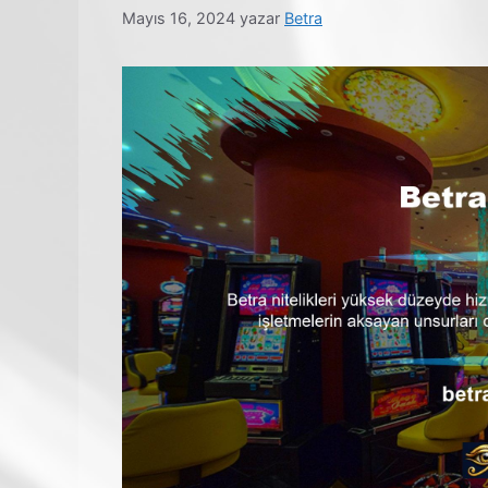
Mayıs 16, 2024
yazar
Betra