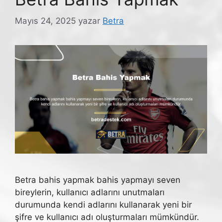
Mayıs 24, 2025
yazar
Betra
Betra bahis yapmak bahis yapmayı seven
bireylerin, kullanıcı adlarını unutmaları
durumunda kendi adlarını kullanarak yeni bir
şifre ve kullanıcı adı oluşturmaları mümkündür.