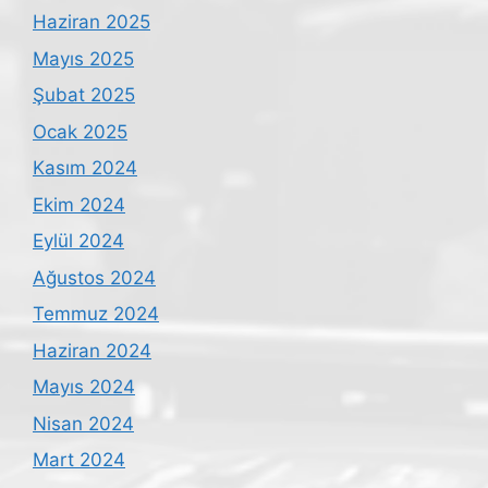
Haziran 2025
Mayıs 2025
Şubat 2025
Ocak 2025
Kasım 2024
Ekim 2024
Eylül 2024
Ağustos 2024
Temmuz 2024
Haziran 2024
Mayıs 2024
Nisan 2024
Mart 2024