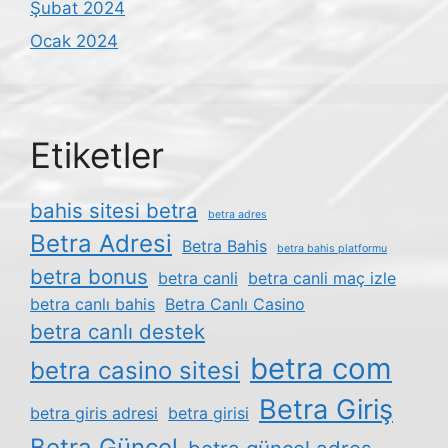
Şubat 2024
Ocak 2024
Etiketler
bahis sitesi betra
betra adres
Betra Adresi
Betra Bahis
betra bahis platformu
betra bonus
betra canli
betra canli maç izle
betra canlı bahis
Betra Canlı Casino
betra canlı destek
betra com
betra casino sitesi
Betra Giriş
betra giris adresi
betra girisi
Betra Güncel