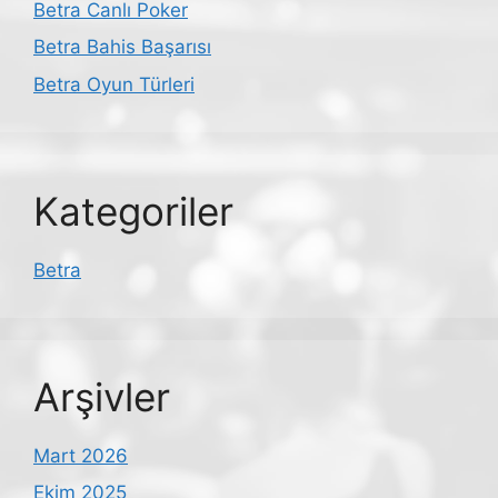
Betra Canlı Poker
Betra Bahis Başarısı
Betra Oyun Türleri
Kategoriler
Betra
Arşivler
Mart 2026
Ekim 2025