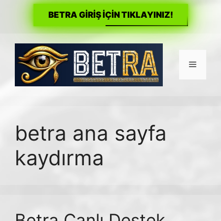
BETRA GİRİŞ İÇİN TIKLAYINIZ!
İçeriğe
atla
Menü
betra ana sayfa
kaydırma
Betra Canlı Destek