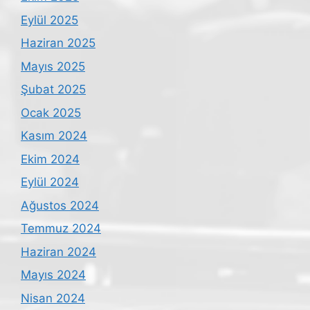
Eylül 2025
Haziran 2025
Mayıs 2025
Şubat 2025
Ocak 2025
Kasım 2024
Ekim 2024
Eylül 2024
Ağustos 2024
Temmuz 2024
Haziran 2024
Mayıs 2024
Nisan 2024