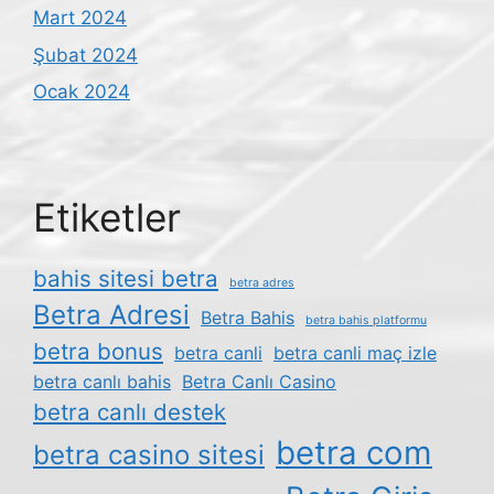
Mart 2024
Şubat 2024
Ocak 2024
Etiketler
bahis sitesi betra
betra adres
Betra Adresi
Betra Bahis
betra bahis platformu
betra bonus
betra canli
betra canli maç izle
betra canlı bahis
Betra Canlı Casino
betra canlı destek
betra com
betra casino sitesi