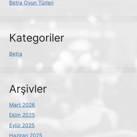
Betra Oyun Türleri
Kategoriler
Betra
Arşivler
Mart 2026
Ekim 2025
Eylül 2025
Haziran 2025