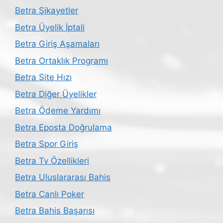
Betra Şikayetler
Betra Üyelik İptali
Betra Giriş Aşamaları
Betra Ortaklık Programı
Betra Site Hızı
Betra Diğer Üyelikler
Betra Ödeme Yardımı
Betra Eposta Doğrulama
Betra Spor Giriş
Betra Tv Özellikleri
Betra Uluslararası Bahis
Betra Canlı Poker
Betra Bahis Başarısı