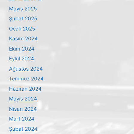
Mayıs 2025
Şubat 2025
Ocak 2025
Kasım 2024
Ekim 2024
Eylül 2024
Ağustos 2024
Temmuz 2024
Haziran 2024
Mayıs 2024
Nisan 2024
Mart 2024
Şubat 2024