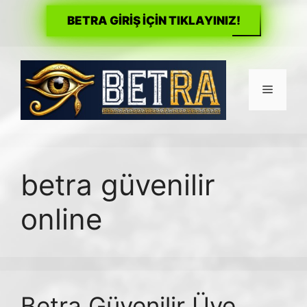
BETRA GİRİŞ İÇİN TIKLAYINIZ!
İçeriğe
atla
Menü
betra güvenilir
online
Betra Güvenilir Üye