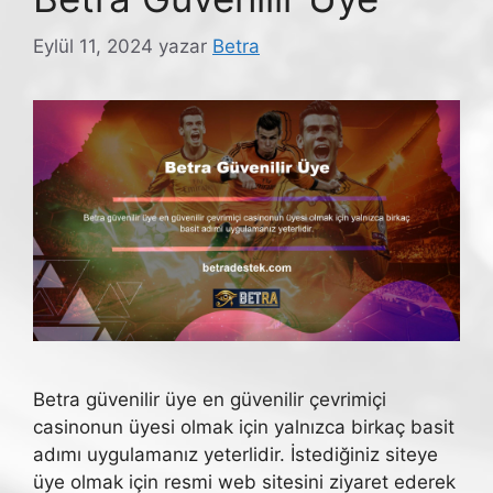
Eylül 11, 2024
yazar
Betra
Betra güvenilir üye en güvenilir çevrimiçi
casinonun üyesi olmak için yalnızca birkaç basit
adımı uygulamanız yeterlidir. İstediğiniz siteye
üye olmak için resmi web sitesini ziyaret ederek