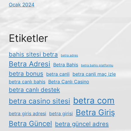
Ocak 2024
Etiketler
bahis sitesi betra
betra adres
Betra Adresi
Betra Bahis
betra bahis platformu
betra bonus
betra canli
betra canli maç izle
betra canlı bahis
Betra Canlı Casino
betra canlı destek
betra com
betra casino sitesi
Betra Giriş
betra giris adresi
betra girisi
Betra Güncel
betra güncel adres