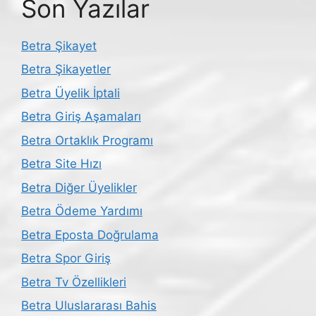
Son Yazılar
Betra Şikayet
Betra Şikayetler
Betra Üyelik İptali
Betra Giriş Aşamaları
Betra Ortaklık Programı
Betra Site Hızı
Betra Diğer Üyelikler
Betra Ödeme Yardımı
Betra Eposta Doğrulama
Betra Spor Giriş
Betra Tv Özellikleri
Betra Uluslararası Bahis