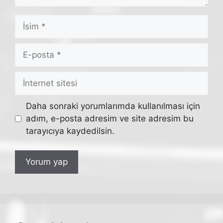
İsim
E-
posta
İnternet
sitesi
Daha sonraki yorumlarımda kullanılması için
adım, e-posta adresim ve site adresim bu
tarayıcıya kaydedilsin.