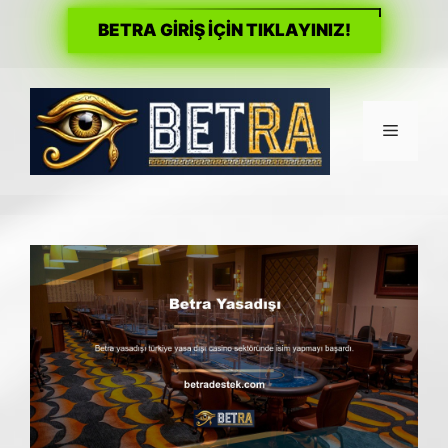
BETRA GİRİŞ İÇİN TIKLAYINIZ!
İçeriğe
atla
Menü