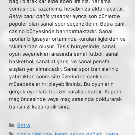
bağlı olarak kar elde edebilirsiniz. Yarışma
sonrasında kazancınız hesabınıza aktarılacaktır.
Betra canlı bahis yasadışı
ayrıca son günlerde
popüler olan sanal spor seçeneklerini Betra canlı
casino bünyesinde barındırmaktadır. Sanal
sporlar bilgisayar ortamında kurulan liglerden ve
takımlardan oluşur. Tesis bünyesinde; sanal
oyun seçenekleri arasında sanal futbol, sanal
basketbol, sanal at yarışı ve sanal penaltı
atışları yer almaktadır. Sanal spor bahislerinizi
yatırdıktan sonra site üzerinden canlı spor
müsabakalarını izleyebilirsiniz. Bu oyunların
gerçek oyunlara benzer kuralları vardır. Kuponu
maç öncesinde veya maç sırasında doldurarak
bahsinizi kazanabilirsiniz.
Kategoriler
Betra
Etiketler
betra giris yap
,
betra neden değişti
,
betra