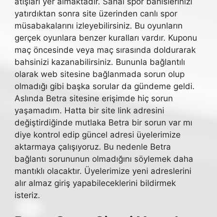
atışları yer almaktadır. Sanal spor bahislerinizi
yatırdıktan sonra site üzerinden canlı spor
müsabakalarını izleyebilirsiniz. Bu oyunların
gerçek oyunlara benzer kuralları vardır. Kuponu
maç öncesinde veya maç sırasında doldurarak
bahsinizi kazanabilirsiniz. Bununla bağlantılı
olarak web sitesine bağlanmada sorun olup
olmadığı gibi başka sorular da gündeme geldi.
Aslında Betra sitesine erişimde hiç sorun
yaşamadım. Hatta bir site link adresini
değiştirdiğinde mutlaka Betra bir sorun var mı
diye kontrol edip güncel adresi üyelerimize
aktarmaya çalışıyoruz. Bu nedenle Betra
bağlantı sorununun olmadığını söylemek daha
mantıklı olacaktır. Üyelerimize yeni adreslerini
alır almaz giriş yapabileceklerini bildirmek
isteriz.