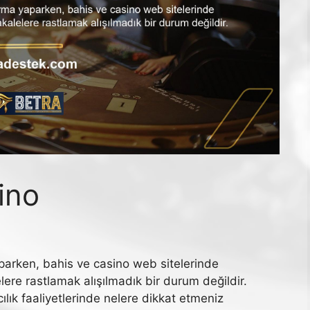
ino
aparken, bahis ve casino web sitelerinde
elere rastlamak alışılmadık bir durum değildir.
cılık faaliyetlerinde nelere dikkat etmeniz