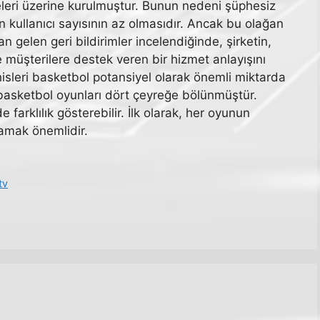
keleri üzerine kurulmuştur. Bunun nedeni şüphesiz
n kullanıcı sayısının az olmasıdır. Ancak bu olağan
n gelen geri bildirimler incelendiğinde, şirketin,
e müşterilere destek veren bir hizmet anlayışını
isleri basketbol potansiyel olarak önemli miktarda
basketbol oyunları dört çeyreğe bölünmüştür.
farklılık gösterebilir. İlk olarak, her oyunun
amak önemlidir.
tv