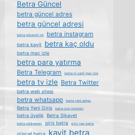
Betra Güncel
betra güncel adres
betra güncel adresi
betra instagram
betra güvenilir mi
betra kaç oldu
betra kayit
betra maç izle
betra para yatırma
Betra Telegram
betra tv canli maç izle
betra tv izle
Betra Twitter
betra web sitesi
betra whatsapp
betra yeni adres
Betra Yeni Giriş
betra üye i̇şlemleri
betra üyelik
Betra Şikayet
giris betra
betra şikâyetleri
giris yap betra
kayit betra
güncel betra