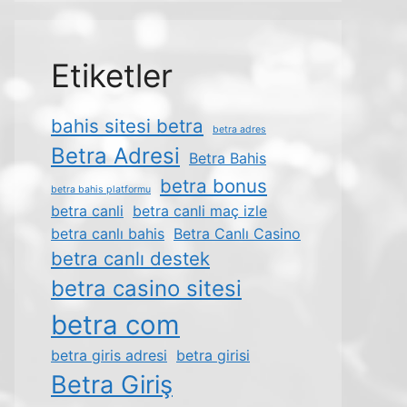
Etiketler
bahis sitesi betra
betra adres
Betra Adresi
Betra Bahis
betra bonus
betra bahis platformu
betra canli
betra canli maç izle
betra canlı bahis
Betra Canlı Casino
betra canlı destek
betra casino sitesi
betra com
betra giris adresi
betra girisi
Betra Giriş