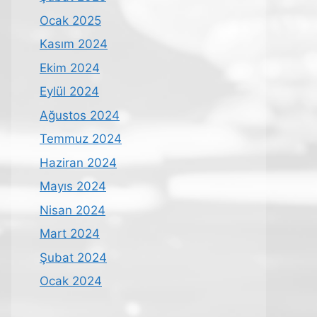
Ocak 2025
Kasım 2024
Ekim 2024
Eylül 2024
Ağustos 2024
Temmuz 2024
Haziran 2024
Mayıs 2024
Nisan 2024
Mart 2024
Şubat 2024
Ocak 2024