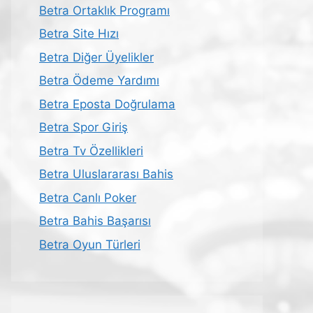
Betra Ortaklık Programı
Betra Site Hızı
Betra Diğer Üyelikler
Betra Ödeme Yardımı
Betra Eposta Doğrulama
Betra Spor Giriş
Betra Tv Özellikleri
Betra Uluslararası Bahis
Betra Canlı Poker
Betra Bahis Başarısı
Betra Oyun Türleri