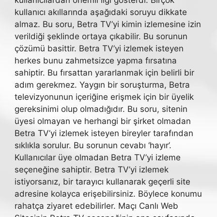
kullanıcılardan önemli ilgi gösterdi. Birçok
kullanıcı akıllarında aşağıdaki soruyu dikkate
almaz. Bu soru, Betra TV’yi kimin izlemesine izin
verildiği şeklinde ortaya çıkabilir. Bu sorunun
çözümü basittir. Betra TV’yi izlemek isteyen
herkes bunu zahmetsizce yapma fırsatına
sahiptir. Bu fırsattan yararlanmak için belirli bir
adım gerekmez. Yaygın bir soruşturma, Betra
televizyonunun içeriğine erişmek için bir üyelik
gereksinimi olup olmadığıdır. Bu soru, sitenin
üyesi olmayan ve herhangi bir şirket olmadan
Betra TV’yi izlemek isteyen bireyler tarafından
sıklıkla sorulur. Bu sorunun cevabı ‘hayır’.
Kullanıcılar üye olmadan Betra TV’yi izleme
seçeneğine sahiptir. Betra TV’yi izlemek
istiyorsanız, bir tarayıcı kullanarak geçerli site
adresine kolayca erişebilirsiniz. Böylece konumu
rahatça ziyaret edebilirler. Maçı Canlı Web