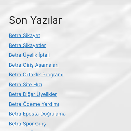
Son Yazılar
Betra Şikayet
Betra Şikayetler
Betra Üyelik İptali
Betra Giriş Aşamaları
Betra Ortaklık Programı
Betra Site Hızı
Betra Diğer Üyelikler
Betra Ödeme Yardımı
Betra Eposta Doğrulama
Betra Spor Giriş