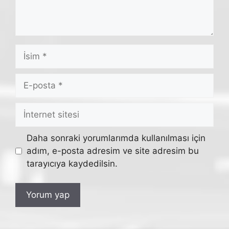
İsim
E-
posta
İnternet
sitesi
Daha sonraki yorumlarımda kullanılması için
adım, e-posta adresim ve site adresim bu
tarayıcıya kaydedilsin.