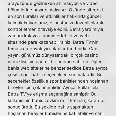
arayüzünde gezinirken animasyon ve video
bölümlerine hazır olmalısınız. Özünde sitedeki
en son kurallar ve etkinlikler hakkında güncel
kalmak istiyorsanız, e-postanızı düzenli olarak
kontrol etmeniz tavsiye edilir. Betra yardımıyla,
zamanı kolayca tahmin edebilir ve web
sitesinde para kazanabilirsiniz. Betra TV’nin
teması en büyüleyici olanlardan biridir. Canlı
yayın, günümüz dünyasındaki birçok casino
meraklısı için önemli bir öneme sahiptir. Diğer
bahis web sitelerine benzer şekilde Betra ayrıca
çeşitli spor bahis seçenekleri sunmaktadır. Bu
seçenekler özellikle spor bahislerinden hoşlanan
bireyler için çok önemlidir. Ayrıca, kullanıcılar
Betra TV’ye erişme seçeneğine sahiptir. Bu,
kullanıcının bahis zevkini dört katına çıkaran bir
sonuç üretir. Bu şekilde bahis yapmaktan
hoşlanan bireyler bahislerine katılabilir ve canlı