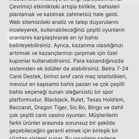
Çevrimiçi etkinlikteki artışla birlikte, bahisleri
planlamak ve katılmak zahmetsiz hale geldi.
Web sitemizdeki analiz ve talep duyurularını
inceleyerek, kullanabileceğiniz çeşitli oyunların
oranlarını karşılaştırarak en iyi bahsi
belirleyebilirsiniz. Ayrıca, kazanma olasılığınızı
artırmak ve kazançlarınızı çarpmak için özel
kuponlar kullanabilirsiniz. Para kazandığınızda
sistemden ek ödüller de alabilirsiniz. Betra 7-24
Canlı Destek, birinci sınıf canlı maç istatistikleri,
mevcut en kapsamlı bahis pazarı ve çok çeşitli
bahis seçeneği sunan olağanüstü bir spor
platformudur. Blackjack, Rulet, Texas Hold’em,
Baccarat, Dragon Tiger, Sic Bo, Bingo ve dahil
çok çeşitli canlı casino oyunları. Müşterilerin
farklı ürünler arasında sorunsuz bir şekilde
geçebileceğini garanti etmek için birleşik bir
cüzdan sistemi sunar. Bu oyunların sadece