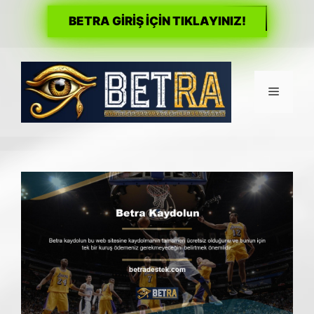
BETRA GİRİŞ İÇİN TIKLAYINIZ!
İçeriğe
atla
Menü