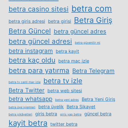
betra com
betra casino sitesi
Betra Giriş
betra giris adresi
betra girisi
Betra Güncel
betra güncel adres
betra güncel adresi
betra güvenilir mi
betra instagram
betra kayit
betra kaç oldu
betra maç izle
betra para yatırma
Betra Telegram
betra tv izle
betra tv canli maç izle
Betra Twitter
betra web sitesi
betra whatsapp
Betra Yeni Giriş
betra yeni adres
betra üyelik
Betra Şikayet
betra üye i̇şlemleri
giris betra
güncel betra
betra şikâyetleri
giris yap betra
kayit betra
twitter betra