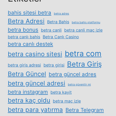
bahis sitesi betra
betra adres
Betra Adresi
Betra Bahis
betra bahis platformu
betra bonus
betra canli
betra canli maç izle
betra canlı bahis
Betra Canlı Casino
betra canlı destek
betra com
betra casino sitesi
Betra Giriş
betra giris adresi
betra girisi
Betra Güncel
betra güncel adres
betra güncel adresi
betra güvenilir mi
betra instagram
betra kayit
betra kaç oldu
betra maç izle
betra para yatırma
Betra Telegram