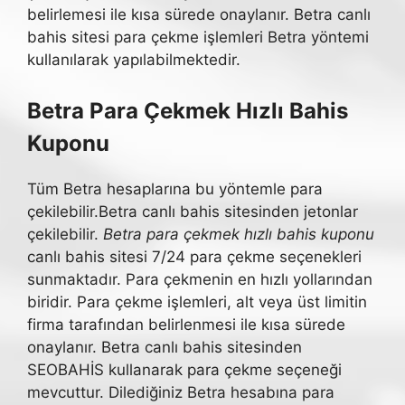
belirlemesi ile kısa sürede onaylanır. Betra canlı
bahis sitesi para çekme işlemleri Betra yöntemi
kullanılarak yapılabilmektedir.
Betra Para Çekmek Hızlı Bahis
Kuponu
Tüm Betra hesaplarına bu yöntemle para
çekilebilir.Betra canlı bahis sitesinden jetonlar
çekilebilir.
Betra para çekmek hızlı bahis kuponu
canlı bahis sitesi 7/24 para çekme seçenekleri
sunmaktadır. Para çekmenin en hızlı yollarından
biridir. Para çekme işlemleri, alt veya üst limitin
firma tarafından belirlenmesi ile kısa sürede
onaylanır. Betra canlı bahis sitesinden
SEOBAHİS kullanarak para çekme seçeneği
mevcuttur. Dilediğiniz Betra hesabına para