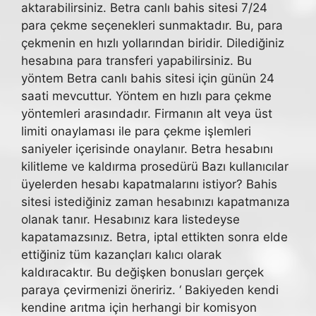
aktarabilirsiniz. Betra canlı bahis sitesi 7/24
para çekme seçenekleri sunmaktadır. Bu, para
çekmenin en hızlı yollarından biridir. Dilediğiniz
hesabına para transferi yapabilirsiniz. Bu
yöntem Betra canlı bahis sitesi için günün 24
saati mevcuttur. Yöntem en hızlı para çekme
yöntemleri arasındadır. Firmanın alt veya üst
limiti onaylaması ile para çekme işlemleri
saniyeler içerisinde onaylanır. Betra hesabını
kilitleme ve kaldırma prosedürü Bazı kullanıcılar
üyelerden hesabı kapatmalarını istiyor? Bahis
sitesi istediğiniz zaman hesabınızı kapatmanıza
olanak tanır. Hesabınız kara listedeyse
kapatamazsınız. Betra, iptal ettikten sonra elde
ettiğiniz tüm kazançları kalıcı olarak
kaldıracaktır. Bu değişken bonusları gerçek
paraya çevirmenizi öneririz. ‘ Bakiyeden kendi
kendine arıtma için herhangi bir komisyon