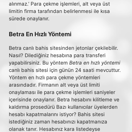
alınmaz.’ Para çekme işlemleri, alt veya üst
limitin firma tarafından belirlenmesi ile kısa
sürede onaylanır.
Betra En Hızlı Yöntemi
Betra canlı bahis sitesinden jetonlar çekilebilir.
Nasıl? Dilediğiniz hesabına para transferi
yapabilirsiniz. Bu yöntem
Betra en hızlı yöntemi
canlı bahis sitesi için günün 24 saati mevcuttur.
Yöntem en hızlı para çekme yöntemleri
arasındadır. Firmanın alt veya üst limiti
onaylaması ile para çekme işlemleri saniyeler
içerisinde onaylanır. Betra hesabını kilitleme ve
kaldırma prosedürü Bazı kullanıcılar üyelerden
hesabı kapatmalarını istiyor? Bahis sitesi
istediğiniz zaman hesabınızı kapatmanıza
olanak tanır. Hesabınız kara listedeyse