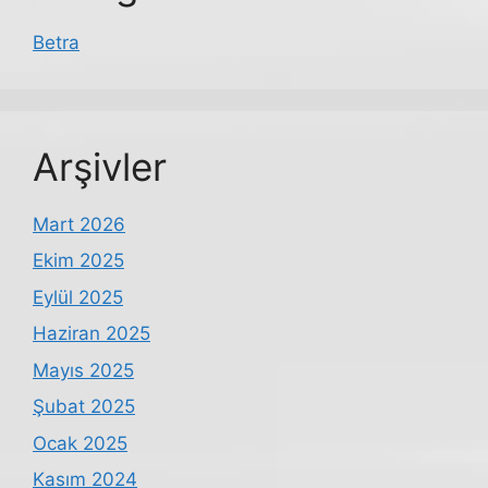
Betra
Arşivler
Mart 2026
Ekim 2025
Eylül 2025
Haziran 2025
Mayıs 2025
Şubat 2025
Ocak 2025
Kasım 2024