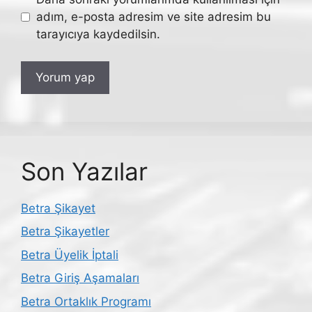
adım, e-posta adresim ve site adresim bu
tarayıcıya kaydedilsin.
Son Yazılar
Betra Şikayet
Betra Şikayetler
Betra Üyelik İptali
Betra Giriş Aşamaları
Betra Ortaklık Programı