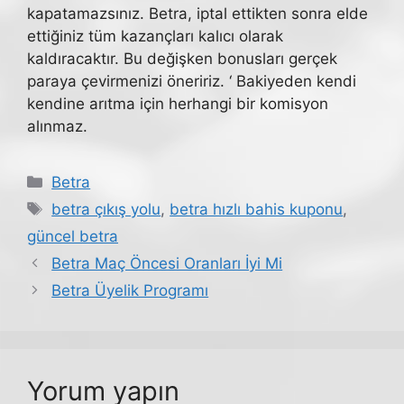
kapatamazsınız. Betra, iptal ettikten sonra elde
ettiğiniz tüm kazançları kalıcı olarak
kaldıracaktır. Bu değişken bonusları gerçek
paraya çevirmenizi öneririz. ‘ Bakiyeden kendi
kendine arıtma için herhangi bir komisyon
alınmaz.
Kategoriler
Betra
Etiketler
betra çıkış yolu
,
betra hızlı bahis kuponu
,
güncel betra
Betra Maç Öncesi Oranları İyi Mi
Betra Üyelik Programı
Yorum yapın