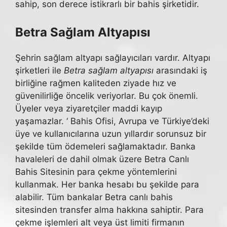
sahip, son derece istikrarlı bir bahis şirketidir.
Betra Sağlam Altyapısı
Şehrin sağlam altyapı sağlayıcıları vardır. Altyapı
şirketleri ile
Betra sağlam altyapısı
arasındaki iş
birliğine rağmen kaliteden ziyade hız ve
güvenilirliğe öncelik veriyorlar. Bu çok önemli.
Üyeler veya ziyaretçiler maddi kayıp
yaşamazlar. ‘ Bahis Ofisi, Avrupa ve Türkiye’deki
üye ve kullanıcılarına uzun yıllardır sorunsuz bir
şekilde tüm ödemeleri sağlamaktadır. Banka
havaleleri de dahil olmak üzere Betra Canlı
Bahis Sitesinin para çekme yöntemlerini
kullanmak. Her banka hesabı bu şekilde para
alabilir. Tüm bankalar Betra canlı bahis
sitesinden transfer alma hakkına sahiptir. Para
çekme işlemleri alt veya üst limiti firmanın