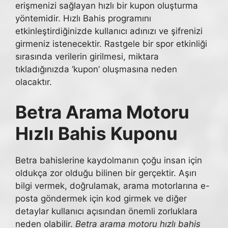
erişmenizi sağlayan hızlı bir kupon oluşturma
yöntemidir. Hızlı Bahis programını
etkinleştirdiğinizde kullanıcı adınızı ve şifrenizi
girmeniz istenecektir. Rastgele bir spor etkinliği
sırasında verilerin girilmesi, miktara
tıkladığınızda ‘kupon’ oluşmasına neden
olacaktır.
Betra Arama Motoru
Hızlı Bahis Kuponu
Betra bahislerine kaydolmanın çoğu insan için
oldukça zor olduğu bilinen bir gerçektir. Aşırı
bilgi vermek, doğrulamak, arama motorlarına e-
posta göndermek için kod girmek ve diğer
detaylar kullanıcı açısından önemli zorluklara
neden olabilir.
Betra arama motoru hızlı bahis