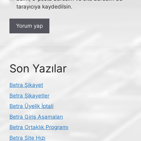
tarayıcıya kaydedilsin.
Son Yazılar
Betra Şikayet
Betra Şikayetler
Betra Üyelik İptali
Betra Giriş Aşamaları
Betra Ortaklık Programı
Betra Site Hızı