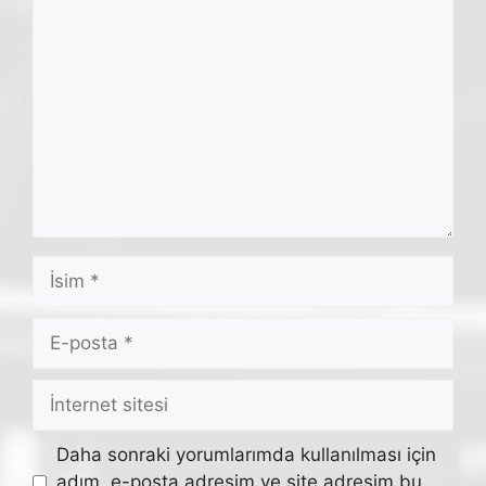
Yorum
İsim
E-
posta
İnternet
sitesi
Daha sonraki yorumlarımda kullanılması için
adım, e-posta adresim ve site adresim bu