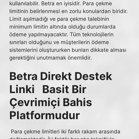
kullanılabilir. Betra en iyisidir. Para çekme
limitinin belirlenmesi en zorlu konulardan biridir.
Limit aşılmadığı ve para çekme talebinin
minimum limitin altında olduğu durumlarda
ödeme yapılmayacaktır. Tüm teknolojilerin
sınırları olduğunu ve müşterilerin ödeme
sistemlerini oluştururken bunları dikkate alması
gerektiğini unutmamak önemlidir.
Betra Direkt Destek
Linki Basit Bir
Çevrimiçi Bahis
Platformudur
Para çekme limitleri iki farklı rakam arasında