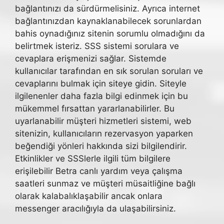
bağlantınızı da sürdürmelisiniz. Ayrıca internet
bağlantınızdan kaynaklanabilecek sorunlardan
bahis oynadığınız sitenin sorumlu olmadığını da
belirtmek isteriz. SSS sistemi sorulara ve
cevaplara erişmenizi sağlar. Sistemde
kullanıcılar tarafından en sık sorulan soruları ve
cevaplarını bulmak için siteye gidin. Siteyle
ilgilenenler daha fazla bilgi edinmek için bu
mükemmel fırsattan yararlanabilirler. Bu
uyarlanabilir müşteri hizmetleri sistemi, web
sitenizin, kullanıcıların rezervasyon yaparken
beğendiği yönleri hakkında sizi bilgilendirir.
Etkinlikler ve SSSlerle ilgili tüm bilgilere
erişilebilir Betra canlı yardım veya çalışma
saatleri sunmaz ve müşteri müsaitliğine bağlı
olarak kalabalıklaşabilir ancak onlara
messenger aracılığıyla da ulaşabilirsiniz.