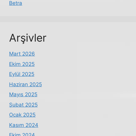
Betra
Arşivler
Mart 2026
Ekim 2025
Eylül 2025
Haziran 2025
Mayıs 2025
Şubat 2025
Ocak 2025
Kasım 2024
Ekim 2024