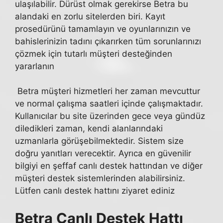
ulaşılabilir. Dürüst olmak gerekirse Betra bu
alandaki en zorlu sitelerden biri. Kayıt
prosedürünü tamamlayın ve oyunlarınızın ve
bahislerinizin tadını çıkarırken tüm sorunlarınızı
çözmek için tutarlı müşteri desteğinden
yararlanın
Betra müşteri hizmetleri her zaman mevcuttur
ve normal çalışma saatleri içinde çalışmaktadır.
Kullanıcılar bu site üzerinden gece veya gündüz
diledikleri zaman, kendi alanlarındaki
uzmanlarla görüşebilmektedir. Sistem size
doğru yanıtları verecektir. Ayrıca en güvenilir
bilgiyi en şeffaf canlı destek hattından ve diğer
müşteri destek sistemlerinden alabilirsiniz.
Lütfen canlı destek hattını ziyaret ediniz
Betra Canlı Destek Hattı